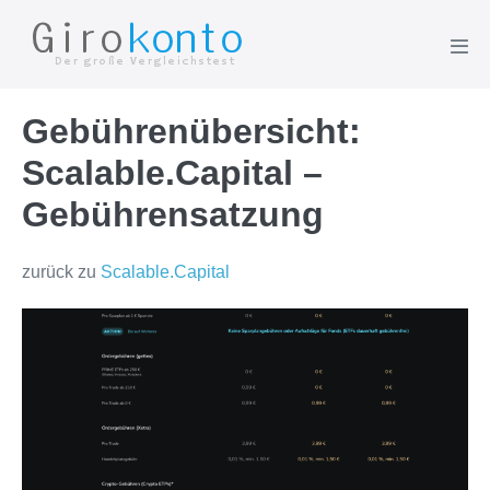
Skip
to
Men
content
Tog
Gebührenübersicht:
Scalable.Capital –
Gebührensatzung
zurück zu
Scalable.Capital